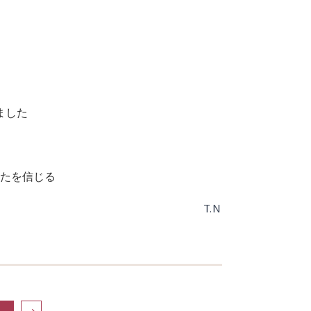
ました
たを信じる
T.N