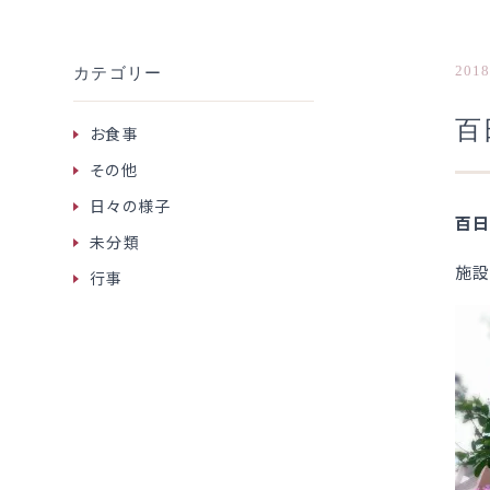
2018
カテゴリー
百
お食事
その他
日々の様子
百日
未分類
施設
行事