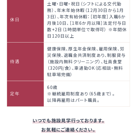
土曜・日曜・祝日（シフトによる交代勤
務）、年末年始休暇（12月30日から1月
3日）、年次有給休暇：［初年度］入職6か
休日
月後10日、［1年6か月以降］法定付与日
数+2日（1時間単位で取得可） ※年間休
日120日以上
健康保険、厚生年金保険、雇用保険、労
災保険、退職金共済制度あり、制服貸与
（施設内無料クリーニング）、社員食堂
待遇
（320円/食）、車通勤OK（応相談・無料
駐車場完備）
60歳
※継続雇用制度あり（65歳まで）。
定年
以降再雇用はパート職員。
いつでも施設見学行っております。
お気軽にご連絡ください。