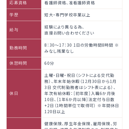
看護師資格、准看護師資格
応募資格
短大・専門学校卒業以上
学歴
経験により異なる為、
給与
直接お問い合わせください
8：30～17：30 1日の労働時間8時間 ※
勤務時間
みなし残業なし
60分
休憩時間
土曜・日曜・祝日（シフトによる交代勤
務）、年末年始休暇（12月30日から1月
3日 交代制勤務者はシフト表による）、
年次有給休暇：［初年度］入職6か月後
休日
10日、［1年6か月以降］法定付与日数
+2日（1時間単位で取得可） ※年間休日
120日以上
健康保険、厚生年金保険、雇用保険、労