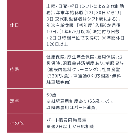
土曜・日曜・祝日（シフトによる交代制勤
務）、年末年始休暇（12月30日から1月
3日 交代制勤務者はシフト表による）、
年次有給休暇：［初年度］入職6か月後
休日
10日、［1年6か月以降］法定付与日数
+2日（1時間単位で取得可） ※年間休日
120日以上
健康保険、厚生年金保険、雇用保険、労
災保険、退職金共済制度あり、制服貸与
（施設内無料クリーニング）、社員食堂
待遇
（320円/食）、車通勤OK（応相談・無料
駐車場完備）
60歳
※継続雇用制度あり（65歳まで）。
定年
以降再雇用はパート職員。
パート職員同時募集
その他
※週2日以上から応相談