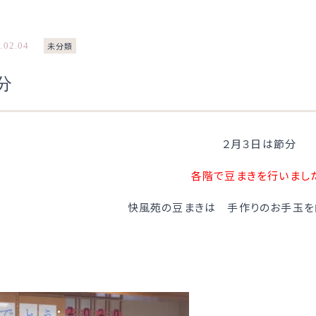
.02.04
未分類
分
２月３日は節分
各階で豆まきを行いまし
快風苑の豆まきは 手作りのお手玉を