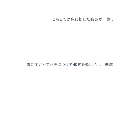
こちらでは鬼に扮した職員が 襲
鬼に向かって豆をぶつけて邪気を追い払い 無病