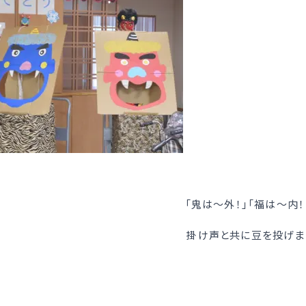
「鬼は～外！」「福は～内！
掛け声と共に豆を投げま