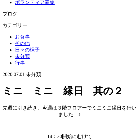
ボランティア募集
ブログ
カテゴリー
お食事
その他
日々の様子
未分類
行事
2020.07.01
未分類
ミニ ミニ 縁日 其の２
先週に引き続き、今週は３階フロアーでミニミニ縁日を行い
ました ♪
14：30開始にむけて