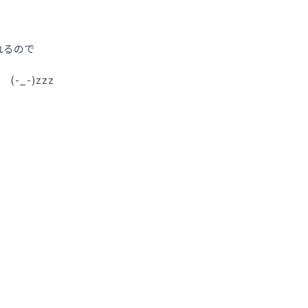
れるので
-_-)zzz