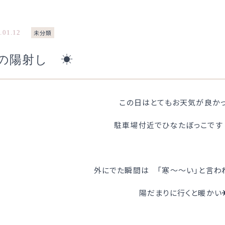
.01.12
未分類
の陽射し ☀
この日はとてもお天気が良か
駐車場付近でひなたぼっこです (
外にでた瞬間は 「寒～～い」と言わ
陽だまりに行くと暖かい