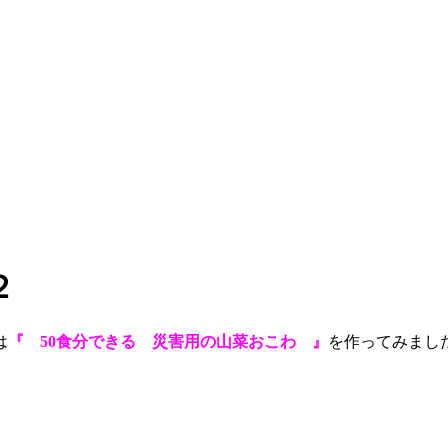
其の２
は
『 50食分できる 災害用の山菜おこわ 』
を作ってみました